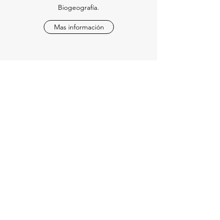
Biogeografía.
Mas información
POSGRADO EN CIENCIAS
BIOLÓGICAS, UNAM