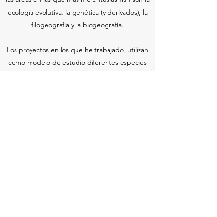
ecología evolutiva, la genética (y derivados), la
filogeografía y la biogeografía.
Los proyectos en los que he trabajado, utilizan
como modelo de estudio diferentes especies
de encinos, un género que me parece
fascinante por su complejidad y la gran
cantidad de preguntas interesantes que
plantea. Además de la investigación, en el
futuro me gustaría trabajar en proyectos de
divulgación científica y educación en México.
Contacto
hrodriguez@enesmorelia.unam.mx